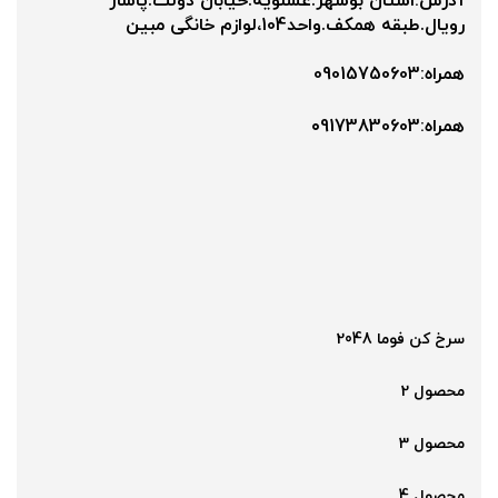
آدرس:استان بوشهر.عسلویه.خیابان دولت.پاساژ
رویال.طبقه همکف.واحد104،لوازم خانگی مبین
همراه:09015750603
همراه:۰9173830603
سرخ کن فوما 2048
محصول 2
محصول 3
محصول 4