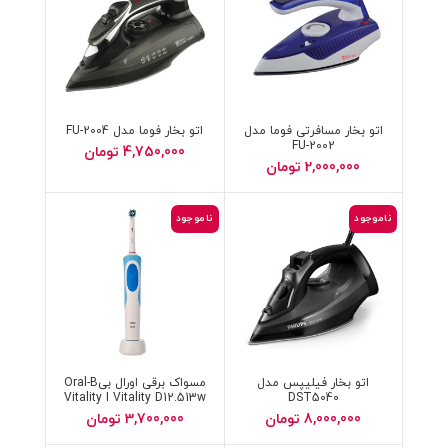
اتو بخار مسافرتی فوما مدل
اتو بخار فوما مدل FU-2004
FU-2002
4,750,000
تومان
2,000,000
تومان
ناموجود
ناموجود
اتو بخار فیلیپس مدل
مسواک برقی اورال بیOral-B
Vitality I Vitality D12.513w
DST5040
D1.513w 3D White
8,000,000
تومان
3,700,000
تومان
Toothbrush